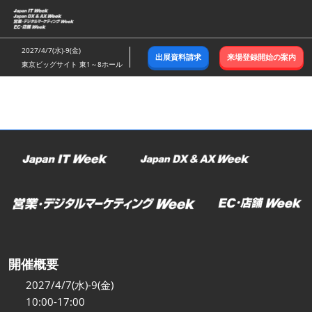
ス
キ
ッ
2027/4/7(水)-9(金)
出展資料請求
来場登録開始の案内
プ
東京ビッグサイト 東1～8ホール
し
て
進
む
開催概要
2027/4/7(水)-9(金)
10:00-17:00