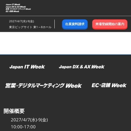
ス
キ
ッ
2027/4/7(水)-9(金)
出展資料請求
来場登録開始の案内
プ
東京ビッグサイト 東1～8ホール
し
て
進
む
開催概要
2027/4/7(水)-9(金)
10:00-17:00