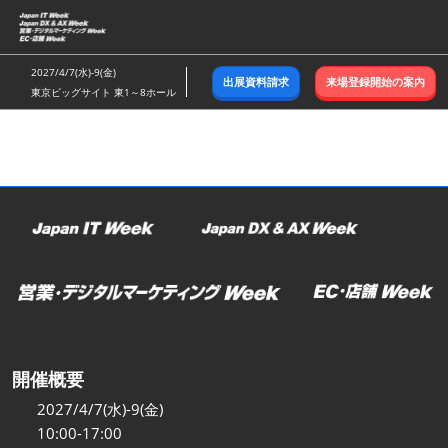
ス
キ
ッ
2027/4/7(水)-9(金)
出展資料請求
来場登録開始の案内
プ
東京ビッグサイト 東1～8ホール
し
て
進
む
開催概要
2027/4/7(水)-9(金)
10:00-17:00