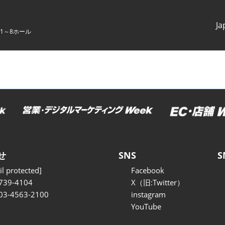
Ja
1～8ホール
Japanes
English
せ
SNS
S
l protected]
Facebook
739-4104
X（旧:Twitter）
 03-4563-2100
instagram
YouTube