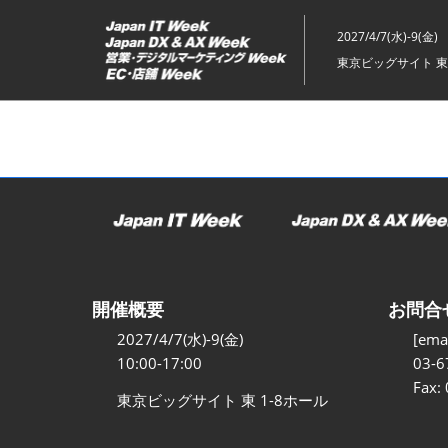
ス
キ
2027/4/7(水)-9(金)
ッ
東京ビッグサイト 東
プ
し
て
進
む
開催概要
お問合
2027/4/7(水)-9(金)
[emai
10:00-17:00
03-6
Fax:
東京ビッグサイト 東 1-8ホール