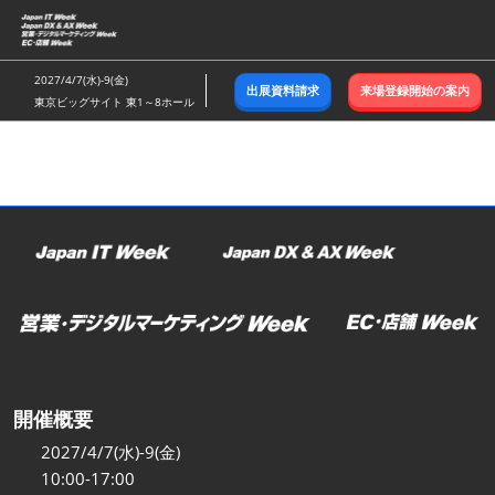
ス
キ
ッ
2027/4/7(水)-9(金)
出展資料請求
来場登録開始の案内
プ
東京ビッグサイト 東1～8ホール
し
て
進
む
開催概要
2027/4/7(水)-9(金)
10:00-17:00