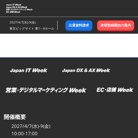
ス
キ
ッ
2027/4/7(水)-9(金)
出展資料請求
来場登録開始の案内
プ
東京ビッグサイト 東1～8ホール
し
て
進
む
開催概要
2027/4/7(水)-9(金)
10:00-17:00