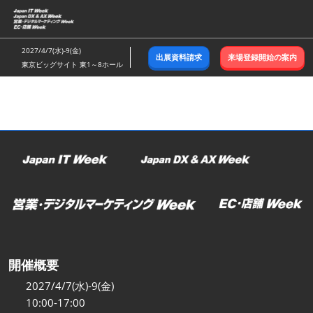
ス
キ
ッ
2027/4/7(水)-9(金)
出展資料請求
来場登録開始の案内
プ
東京ビッグサイト 東1～8ホール
し
て
進
む
開催概要
2027/4/7(水)-9(金)
10:00-17:00