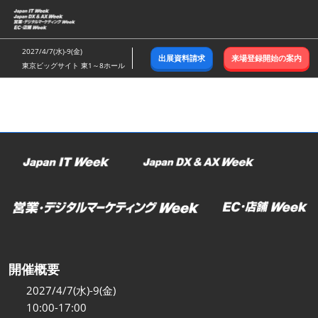
ス
キ
ッ
2027/4/7(水)-9(金)
出展資料請求
来場登録開始の案内
プ
東京ビッグサイト 東1～8ホール
し
て
進
む
開催概要
2027/4/7(水)-9(金)
10:00-17:00