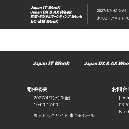
ス
キ
2027/4/7(水)-9(金)
ッ
東京ビッグサイト 東
プ
し
て
進
む
開催概要
お問合
2027/4/7(水)-9(金)
[emai
10:00-17:00
03-6
Fax:
東京ビッグサイト 東 1-8ホール