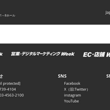
Ja
1～8ホール
Japanes
English
せ
SNS
S
l protected]
Facebook
739-4104
X（旧:Twitter）
 03-4563-2100
instagram
YouTube