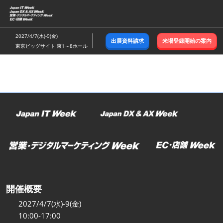
ス
キ
ッ
2027/4/7(水)-9(金)
出展資料請求
来場登録開始の案内
プ
東京ビッグサイト 東1～8ホール
し
て
進
む
開催概要
2027/4/7(水)-9(金)
10:00-17:00