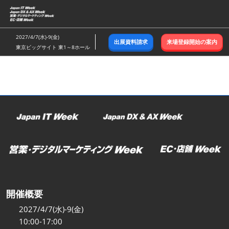
ス
キ
ッ
2027/4/7(水)-9(金)
出展資料請求
来場登録開始の案内
プ
東京ビッグサイト 東1～8ホール
し
て
進
む
開催概要
2027/4/7(水)-9(金)
10:00-17:00