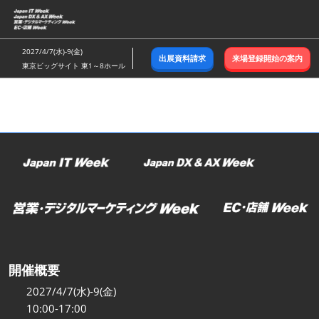
ス
キ
ッ
2027/4/7(水)-9(金)
出展資料請求
来場登録開始の案内
プ
東京ビッグサイト 東1～8ホール
し
て
進
む
開催概要
2027/4/7(水)-9(金)
10:00-17:00