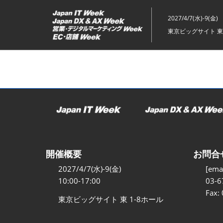
ス
キ
2027/4/7(水)-9(金)
ッ
東京ビッグサイト 東
プ
し
て
進
む
開催概要
お問合
2027/4/7(水)-9(金)
[emai
10:00-17:00
03-6
Fax:
東京ビッグサイト 東 1-8ホール