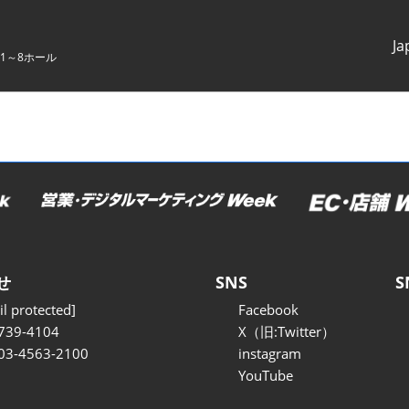
Ja
1～8ホール
Japanes
English
せ
SNS
S
l protected]
Facebook
739-4104
X（旧:Twitter）
 03-4563-2100
instagram
YouTube