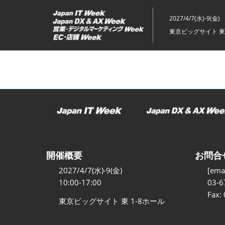
ス
キ
2027/4/7(水)-9(金)
ッ
東京ビッグサイト 東
プ
し
て
進
む
開催概要
お問合
2027/4/7(水)-9(金)
[emai
10:00-17:00
03-6
Fax:
東京ビッグサイト 東 1-8ホール