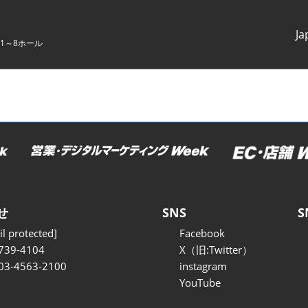
Ja
1～8ホール
Japanes
English
せ
SNS
S
l protected]
Facebook
739-4104
X（旧:Twitter）
 03-4563-2100
instagram
YouTube