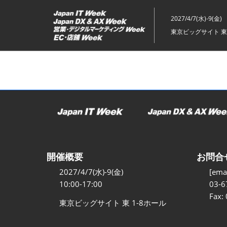
ス
キ
2027/4/7(水)-9(金)
ッ
東京ビッグサイト 東
プ
し
て
進
む
開催概要
お問合
2027/4/7(水)-9(金)
[emai
10:00-17:00
03-6
Fax:
東京ビッグサイト 東 1-8ホール