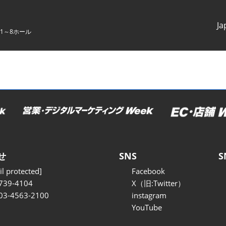
Ja
1～8ホール
Japanes
English
せ
SNS
S
l protected]
Facebook
739-4104
X（旧:Twitter）
 03-4563-2100
instagram
YouTube