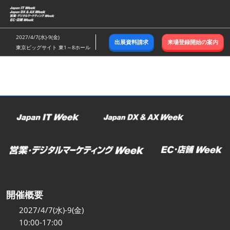
ス
キ
ッ
2027/4/7(水)-9(金)
出展資料請求
来場登録開始の案内
プ
東京ビッグサイト 東1～8ホール
し
て
進
む
開催概要
2027/4/7(水)-9(金)
10:00-17:00