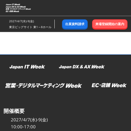
ス
キ
ッ
2027/4/7(水)-9(金)
出展資料請求
来場登録開始の案内
プ
東京ビッグサイト 東1～8ホール
し
て
進
む
開催概要
2027/4/7(水)-9(金)
10:00-17:00