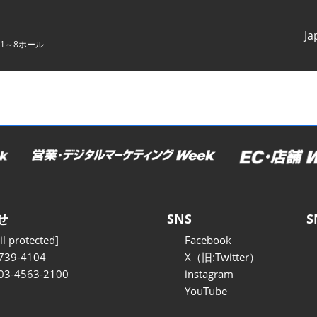
Ja
1～8ホール
Japanes
English
せ
SNS
S
l protected]
Facebook
739-4104
X（旧:Twitter）
 03-4563-2100
instagram
YouTube