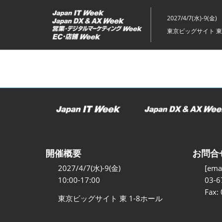
ス
キ
2027/4/7(水)-9(金)
ッ
東京ビッグサイト 東
プ
し
て
進
む
開催概要
お問合
2027/4/7(水)-9(金)
[emai
10:00-17:00
03-6
Fax:
東京ビッグサイト 東 1-8ホール