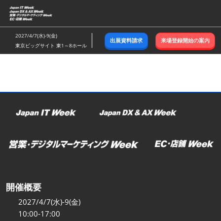
ス
キ
ッ
2027/4/7(水)-9(金)
出展資料請求
来場登録開始の案内
プ
東京ビッグサイト 東1～8ホール
し
て
進
む
開催概要
2027/4/7(水)-9(金)
10:00-17:00