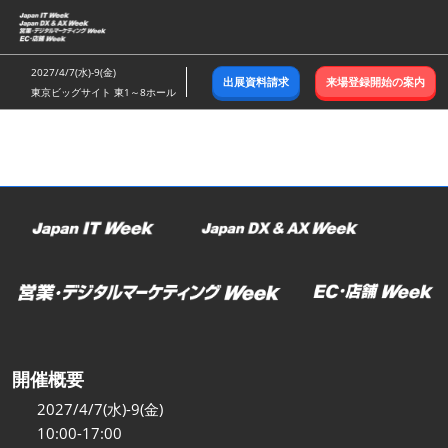
ス
キ
ッ
2027/4/7(水)-9(金)
出展資料請求
来場登録開始の案内
プ
東京ビッグサイト 東1～8ホール
し
て
進
む
開催概要
2027/4/7(水)-9(金)
10:00-17:00