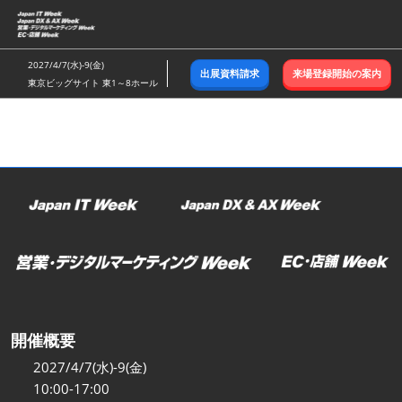
ス
キ
ッ
2027/4/7(水)-9(金)
出展資料請求
来場登録開始の案内
プ
東京ビッグサイト 東1～8ホール
し
て
進
む
開催概要
2027/4/7(水)-9(金)
10:00-17:00