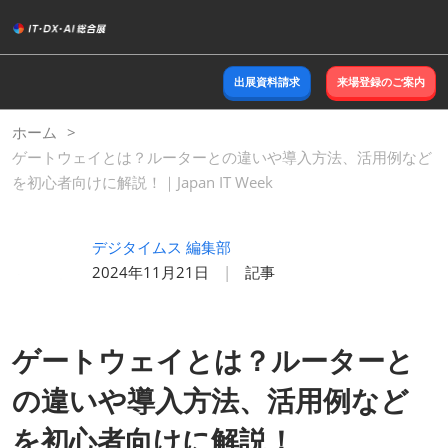
ス
キ
ッ
出展資料請求
来場登録のご案内
プ
し
ホーム
て
ゲートウェイとは？ルーターとの違いや導入方法、活用例など
進
を初心者向けに解説！｜Japan IT Week
む
デジタイムス 編集部
2024年11月21日
記事
ゲートウェイとは？ルーターと
の違いや導入方法、活用例など
を初心者向けに解説！