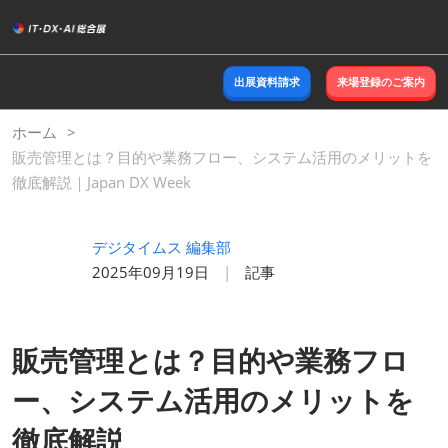
ス
キ
ッ
出展資料請求
来場登録のご案内
プ
し
ホーム
て
販売管理とは？目的や業務フロー、システム活用のメリットを
進
徹底解説｜Japan DX Week
む
デジタイムス 編集部
2025年09月19日
記事
販売管理とは？目的や業務フロ
ー、システム活用のメリットを
徹底解説