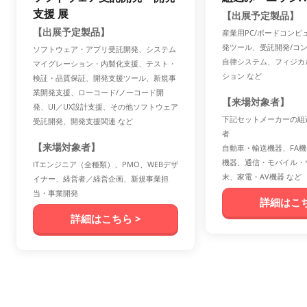
支援 展
【出展予定製品】
【出展予定製品】
産業用PC/ボードコンピ
発ツール、受託開発/コ
ソフトウェア・アプリ受託開発、システム
自律システム、フィジカ
マイグレーション・内製化支援、テスト・
ション など
検証・品質保証、開発支援ツール、新規事
業開発支援、ローコード/ノーコード開
【来場対象者】
発、UI／UX設計支援、その他ソフトウェア
下記セットメーカーの組
受託開発、開発支援関連 など
者
【来場対象者】
自動車・輸送機器、FA機
機器、通信・モバイル・
ITエンジニア（全種類）、PMO、WEBデザ
末、家電・AV機器 など
イナー、経営者／経営企画、新規事業担
当・事業開発
詳細はこち
詳細はこちら >