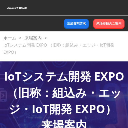
ス
キ
ッ
出展資料請求
来場登録のご案内
プ
し
ホーム
来場案内
て
IoTシステム開発 EXPO （旧称：組込み・エッジ・IoT開発
進
EXPO）
む
IoTシステム開発 EXPO
（旧称：組込み・エッ
ジ・IoT開発 EXPO）
来場案内