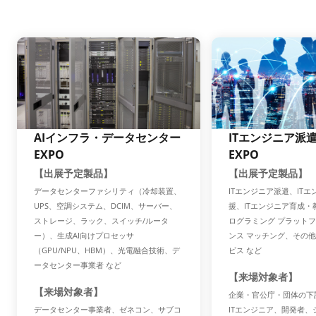
AIインフラ・データセンター
ITエンジニア派
EXPO
EXPO
【出展予定製品】
【出展予定製品】
データセンターファシリティ（冷却装置、
ITエンジニア派遣、IT
UPS、空調システム、DCIM、サーバー、
援、ITエンジニア育成
ストレージ、ラック、スイッチ/ルータ
ログラミング プラット
ー）、生成AI向けプロセッサ
ンス マッチング、その他
（GPU/NPU、HBM）、光電融合技術、デ
ビス など
ータセンター事業者 など
【来場対象者】
【来場対象者】
企業・官公庁・団体の下
データセンター事業者、ゼネコン、サブコ
ITエンジニア、開発者