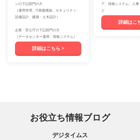
ンの下記部門の方
ア、情報システム、人事
（運用管理、IT基盤構築、セキュリティ、
ど
設備設計、建築・土木設計）
詳細はこち
企業・官公庁の下記部門の方
（データセンター運用、情報システム）
詳細はこちら >
お役立ち情報ブログ
デジタイムス