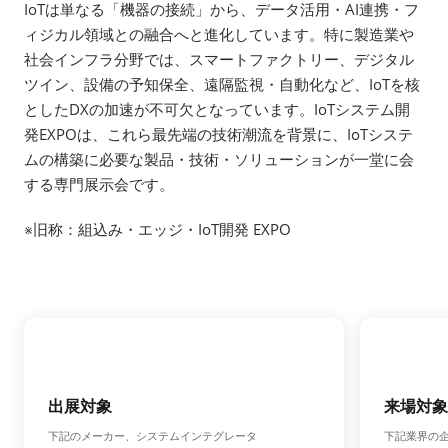
IoTは単なる「機器の接続」から、データ活用・AI連携・フ
ィジカル領域との融合へと進化しています。特に製造業や
社会インフラ分野では、スマートファクトリー、デジタル
ツイン、設備の予知保全、遠隔監視・自動化など、IoTを核
としたDXの加速が不可欠となっています。IoTシステム開
発EXPOは、これら最先端の技術潮流を背景に、IoTシステ
ムの構築に必要な製品・技術・ソリューションが一堂に会
する専門展示会です。
※旧称：組込み・エッジ・IoT開発 EXPO
出展対象
来場対象
下記のメーカー、システムインテグレータ
下記業界の