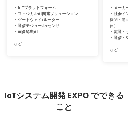
・IoTプラットフォーム
・メーカ
・フィジカルAI関連ソリューション
・社会イ
・ゲートウェイ/ルーター
機関・道
・通信モジュール/センサ
体）
・画像認識AI
・流通・
・通信・SI
など
など
IoTシステム開発 EXPO でできる
こと