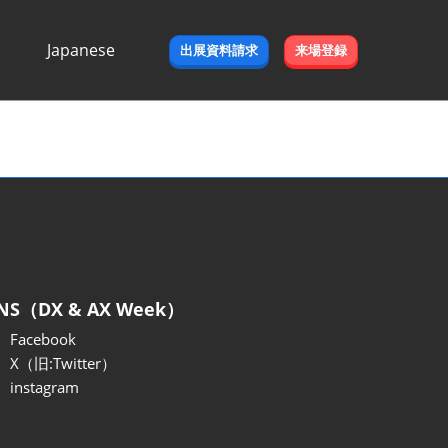
Japanese
出展資料請求
来場登録
Japanese
English
NS（DX & AX Week）
Facebook
X（旧:Twitter）
instagram