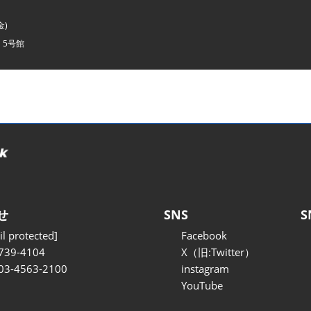
金)
・5号館
せ
SNS
S
l protected]
Facebook
739-4104
X（旧:Twitter）
 03-4563-2100
instagram
YouTube