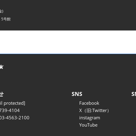
金)
・5号館
せ
SNS
S
l protected]
Facebook
739-4104
X（旧:Twitter）
 03-4563-2100
instagram
YouTube