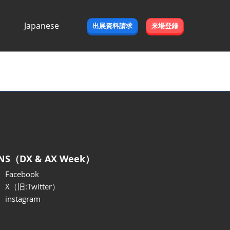
Japanese
出展資料請求
来場登録
Japanese
English
NS（DX & AX Week）
Facebook
X（旧:Twitter）
instagram